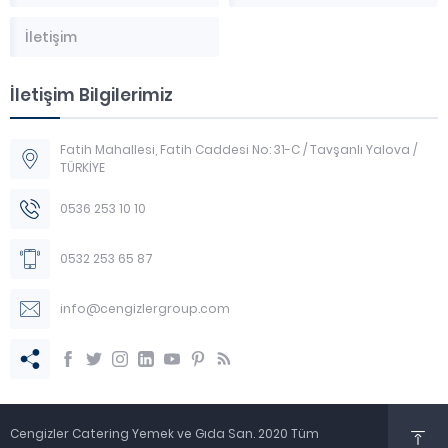
İletişim
İletişim Bilgilerimiz
Fatih Mahallesi, Fatih Caddesi No: 31-C / Tavşanlı Yalova /
TÜRKİYE
0536 253 10 10
0532 253 65 87
info@cengizlergroup.com
Cengizler Catering Yemek ve Gıda San. 2020 Tüm