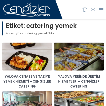
Etiket:
catering yemek
Anasayfa
»
catering yemekEtiketi
YALOVA CENAZE VE TAZIYE
YALOVA YERINDE ÜRETIM
YEMEK HIZMETI – CENGIZLER
HIZMETLERI – CENGIZLER
CATERING
CATERING